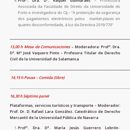
Profª. Dra. Dª.
Raquel Guimaraes
– Professora
Associada da Faculdade de Direito da Universidade do
Porto e investigadora do CIJ.– “A preterição da segurança
dos pagamentos electrónicos pelos
market-places
en
quanto desconformidade, à luz da Directiva 2019/770”
_____________________________________________________________________
13,00 h Mesa de Comunicaciones
– Moderadora: Profª. Dra.
Dª. Mª José Vaquero Pinto – Profesora Titular de Derecho
Civil de la Universidad de Salamanca
_____________________________________________________________________
14,15 h Pausa – Comida (libre)
_____________________________________________________________________
16,30 h Séptimo panel
Plataformas, servicios turísticos y transporte – Moderador:
Prof. Dr. D.
Rafael Lara González. Catedrático de Derecho
Mercantil de la Universidad Pública de Navarra
Profª. Dra. Dª.
María Jesús Guerrero Lebrón
–