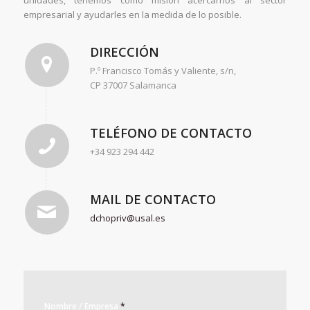
unidades, tenemos como misión acercarnos al sector
empresarial y ayudarles en la medida de lo posible.
DIRECCIÓN
P.º Francisco Tomás y Valiente, s/n,
CP 37007 Salamanca
TELÉFONO DE CONTACTO
+34 923 294 442
MAIL DE CONTACTO
dchopriv@usal.es
Nombre / Empresa
*