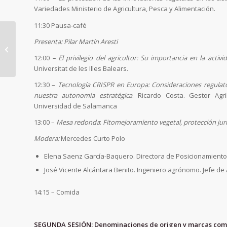
Variedades Ministerio de Agricultura, Pesca y Alimentación.
11:30 Pausa-café
EL DERECHO A LA
Presenta: Pilar Martín Aresti
IDENTIDAD Y LA
12:00
– El privilegio del agricultor: Su importancia en la activi
IDENTIDAD DIGITAL
Universitat de les Illes Balears.
12:30 –
Tecnología CRISPR en Europa: Consideraciones regulator
nuestra autonomía estratégica
. Ricardo Costa. Gestor Ag
Universidad de Salamanca
13:00 –
Mesa redonda
:
Fitomejoramiento vegetal, protección jurí
Modera:
Mercedes Curto Polo
Elena Saenz García-Baquero. Directora de Posicionamiento
José Vicente Alcántara Benito. Ingeniero agrónomo. Jefe de
14:15 – Comida
SEGUNDA SESIÓN: Denominaciones de origen y marcas como