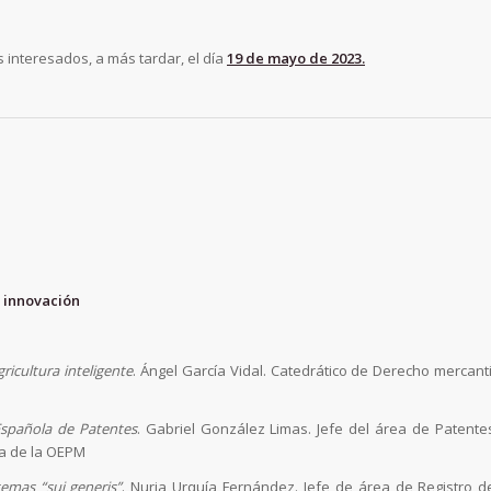
 interesados, a más tardar, el día
19 de mayo de 2023.
 innovación
ricultura inteligente
. Ángel García Vidal. Catedrático de Derecho mercanti
 Española de Patentes
. Gabriel González Limas. Jefe del área de Patente
a de la OEPM
temas “sui generis”
. Nuria Urquía Fernández. Jefe de área de Registro d