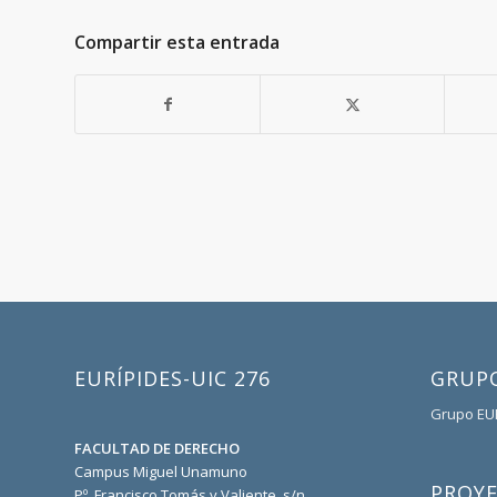
Compartir esta entrada
EURÍPIDES-UIC 276
GRUPO
Grupo EU
FACULTAD DE DERECHO
Campus Miguel Unamuno
PROY
Pº. Francisco Tomás y Valiente, s/n,