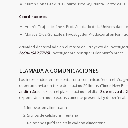
Martín González-Orús Charro. Prof. Ayudante Doctor de la
Coordinadores:
Andrés Trujillo Jiménez. Prof. Asociado de la Universidad 
Marcos Cruz González. Investigador Predoctoral en Formac
Actividad desarrollada en el marco del Proyecto de Investigac
León» (SA265P20).
Investigadora principal: Pilar Martín Aresti.
LLAMADA A COMUNICACIONES
Los interesados en presentar una comunicación en el
Congre
deberán enviar un texto de máximo 20 líneas (Times New Roma
andtruj@usal.es
con el plazo máximo del día
12 de mayo de 2
expondrán en modo exclusivamente presencial y deberán abord
Innovación alimentaria
Signos de calidad alimentaria
Relaciones jurídicas en la cadena alimentaria