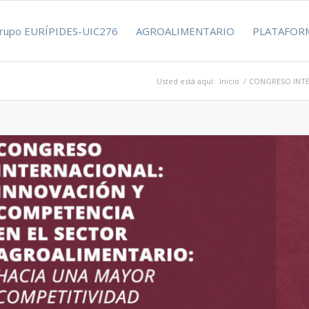
rupo EURÍPIDES-UIC276
AGROALIMENTARIO
PLATAFORM
Usted está aquí:
Inicio
/
CONGRESO INTE