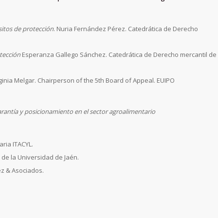
itos de protección
. Nuria Fernández Pérez. Catedrática de Derecho
otección
Esperanza Gallego Sánchez. Catedrática de Derecho mercantil de
rginia Melgar. Chairperson of the 5th Board of Appeal. EUIPO
antía y posicionamiento en el sector agroalimentario
ria ITACYL.
 de la Universidad de Jaén.
ez & Asociados.