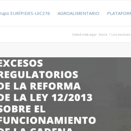
rupo EURÍPIDES-UIC276
AGROALIMENTARIO
PLATAFORM
Usted está aquí:
Inicio
/
Los excesos 